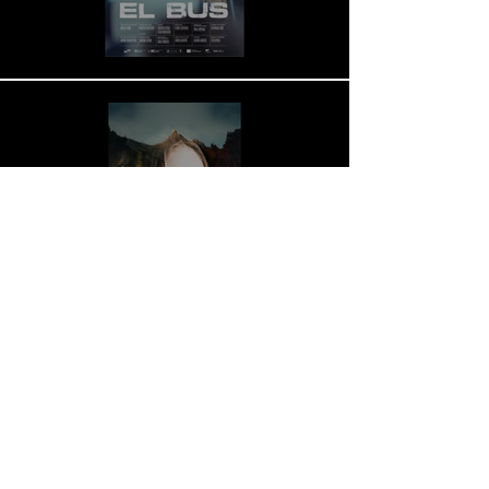
"Mòpies"
Reproducir video
Cargar más